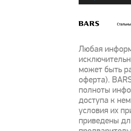
Стальны
Любая информ
исключительно
может быть р
оферта). BARS
полноты инфор
доступа к нем
условия их пр
приведены для
предваритель