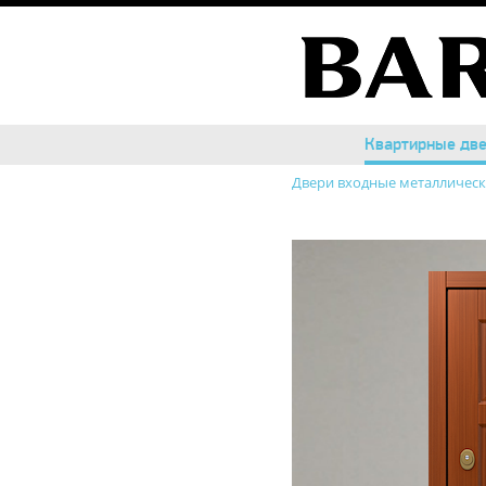
Квартирные дв
Квартирные дв
Двери входные металличес