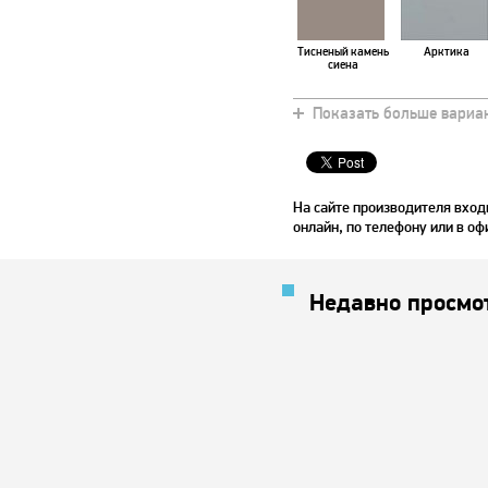
Тисненый камень
Арктика
сиена
Показать больше вариа
Мурена
Эбеновое дерев
На сайте производителя вход
онлайн, по телефону или в оф
Недавно просмо
Красное дерево
Чили