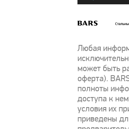
Стальны
Любая информ
исключительно
может быть р
оферта). BARS
полноты инфор
доступа к нем
условия их пр
приведены для
предваритель