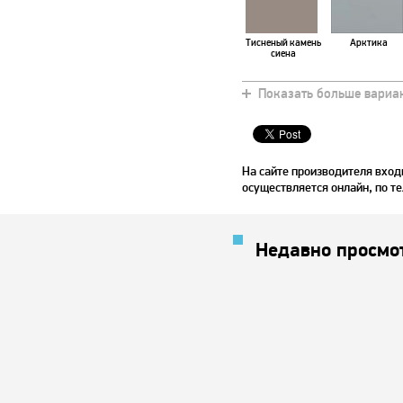
Тисненый камень
Арктика
сиена
Показать больше вариа
Мурена
Эбеновое дерев
На сайте производителя вход
осуществляется онлайн, по те
Недавно просмо
Красное дерево
Чили