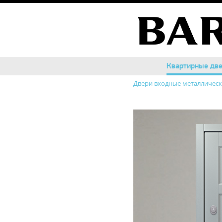
Квартирные дв
Квартирные дв
Двери входные металличес