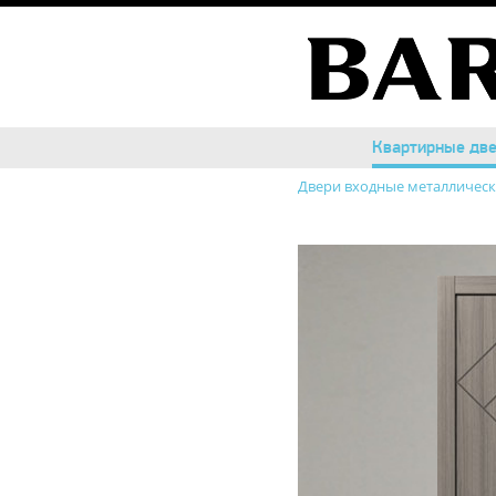
Квартирные дв
Квартирные дв
Двери входные металличес