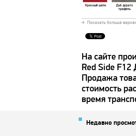
Красный шелк
Дуб дорато
трюфель
Показать больше вариа
Ванильный
Шираз венге
темный
На сайте про
Red Side F12
Продажа това
стоимость ра
время трансп
Недавно просмо