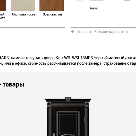
Kuba
вый
Слоновая кость
Орех светлый
лото
Показать больше вариантов
 BARS вы можете купить дверь Kelt WB-WSL18MPS Черный матовый /патин
ну или в офисе, стоимость рассчитывается после замера, страхование с га
 товары