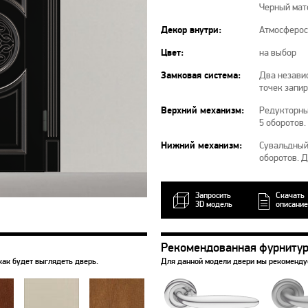
Черный мат
Декор внутри:
Атмосферос
Цвет:
на выбор
Замковая система:
Два независ
точек запи
Верхний механизм:
Редукторны
5 оборотов.
Нижний механизм:
Сувальдный 
оборотов. 
Запросить
Скачать
3D модель
описание
Рекомендованная фурниту
как будет выглядеть дверь.
Для данной модели двери мы рекоменд