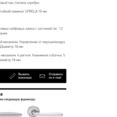
овый лак /патина серебро
тойкий ламинат SPRELA 16 мм
имых сейфовых замка с системой тяг. 12
рания
й механизм. Управление от евроцилиндра.
 Диаметр 18 мм
механизм. 4 ригеля. Нажимная собачка. 5
Диаметр 18 мм
Вызвать
Отправить
инженера
по e-mail
ра
уем следующую фурнитуру: