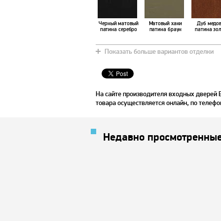
Черный матовый
Матовый хаки
Дуб медо
патина серебро
патина браун
патина зо
Показать больше вариантов отделки
На сайте производителя входных дверей
товара осуществляется онлайн, по телефо
Недавно просмотренные