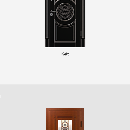
Kelt
й