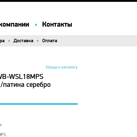
компании
компании
Контакты
Контакты
ра
ра
Доставка
Доставка
Оплата
Оплата
Назад к каталогу
 WB-WSL18MPS
/патина серебро
ив
MPS