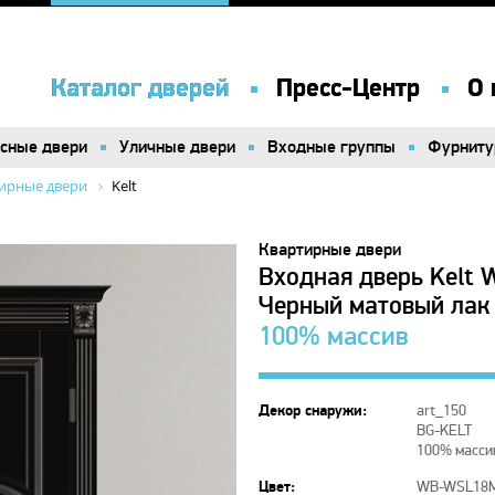
Каталог дверей
Каталог дверей
Пресс-Центр
Пресс-Центр
О 
О 
сные двери
сные двери
Уличные двери
Уличные двери
Входные группы
Входные группы
Фурниту
Фурниту
ирные двери
Kelt
Квартирные двери
Входная дверь Kelt
Черный матовый лак 
100% массив
Декор снаружи:
art_150
BG-KELT
100% масс
Цвет:
WB-WSL18