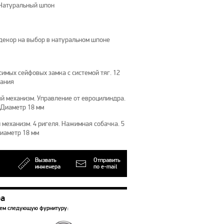
 Натуральный шпон
 декор на выбор в натуральном шпоне
имых сейфовых замка с системой тяг. 12
рания
й механизм. Управление от евроцилиндра.
 Диаметр 18 мм
механизм. 4 ригеля. Нажимная собачка. 5
Диаметр 18 мм
Вызвать
Отправить
инженера
по e-mail
ра
уем следующую фурнитуру: