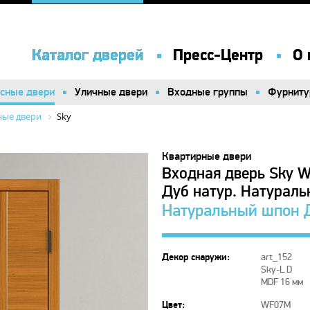
Каталог дверей
Каталог дверей
Пресс-Центр
Пресс-Центр
О 
О 
сные двери
сные двери
Уличные двери
Уличные двери
Входные группы
Входные группы
Фурниту
Фурниту
ые двери
Sky
Квартирные двери
Входная дверь Sky 
Дуб натур. Натурал
Натуральный шпон Д
Декор снаружи:
art_152
Sky-L D
MDF 16 мм
Цвет:
WF07M