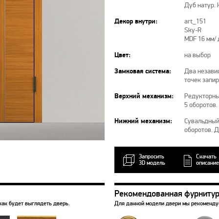
Дуб натур.
Декор внутри:
art_151
Sky-R
MDF 16 мм/
Цвет:
на выбор
Замковая система:
Два независ
точек запи
Верхний механизм:
Редукторны
5 оборотов.
Нижний механизм:
Сувальдный 
оборотов. 
Запросить
Скачать
3D модель
описание
Рекомендованная фурниту
как будет выглядеть дверь.
Для данной модели двери мы рекоменд