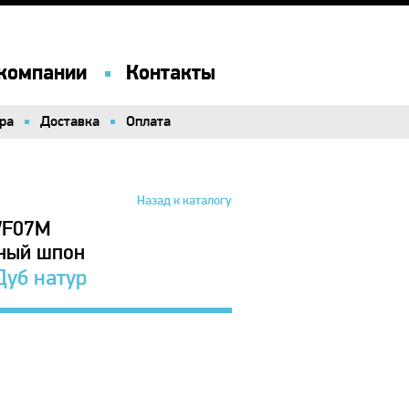
компании
компании
Контакты
Контакты
ра
ра
Доставка
Доставка
Оплата
Оплата
Назад к каталогу
WF07M
ьный шпон
уб натур